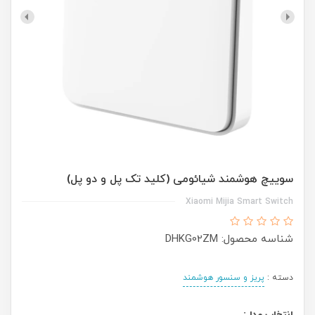
سوییچ هوشمند شیائومی (کلید تک پل و دو پل)
Xiaomi Mijia Smart Switch
شناسه محصول: DHKG02ZM
دسته :
پریز و سنسور هوشمند
انتخاب مدل: