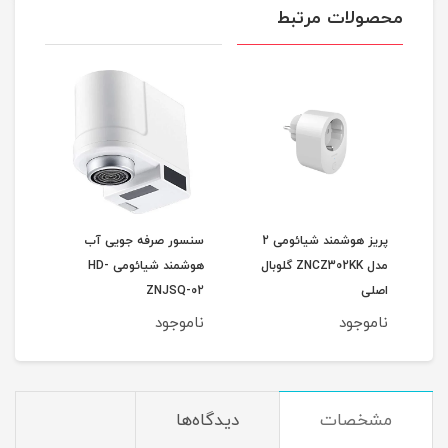
محصولات مرتبط
می Xiaomi
پریز هوشمند شیائومی 2
سنسور صرفه جویی آب
خوشب
Mi 
مدل ZNCZ302KK گلوبال
هوشمند شیائومی HD-
شیائومی
اصلی
ZNJSQ-02
ناموجود
ناموجود
نام
مشخصات
دیدگاه‌ها