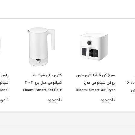
سرخ کن 5.5 لیتری بدون
کتری برقی هوشمند
پلوپز 
Xiao
روغن شیائومی مدل
شیائومی مدل پرو 2 - 2
1.8 ورژن
Xiaomi Smart Air Fryer
Xiaomi Smart Kettle 2
ional
5.5 L MAF15 ورژن گلوبال
Pro ورژن گلوبال اروپا
20A -
ناموجود
ناموجود
ناموج
1