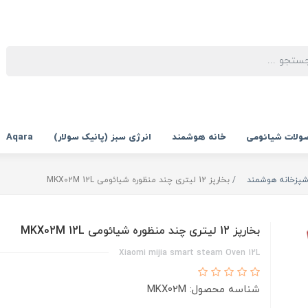
ولات شیائومی
خانه هوشمند
انرژی سبز (پانیک سولار)
Aqara
آشپزخانه هوشمند
بخارپز 12 لیتری چند منظوره شیائومی MKX02M 12L
بخارپز 12 لیتری چند منظوره شیائومی MKX02M 12L
Xiaomi mijia smart steam Oven 12L
شناسه محصول: MKX02M