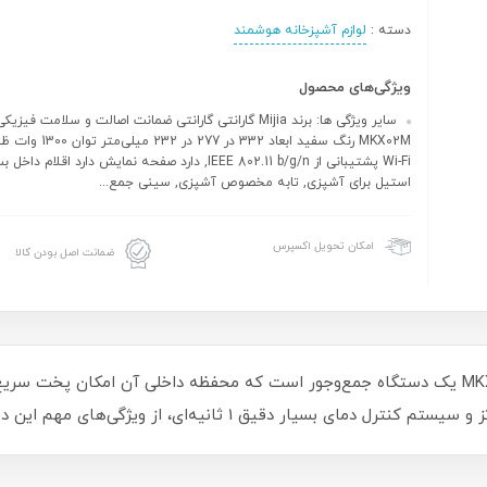
دسته :
لوازم آشپزخانه هوشمند
ویژگی‌های محصول
سایر ویژگی ها: برند Mijia گارانتی گارانتی ضمانت اصالت و سلامت فی
Wi-Fi پشتیبانی از IEEE 802.11 b/g/n, دارد صفحه نمایش دارد اقلام د
استیل برای آشپزی, تابه مخصوص آشپزی, سینی جمع‌...
امکان تحویل اکسپرس
ضمانت اصل بودن کالا
بخارپز 12 لیتری چند منظوره شیائومی مدل MKX02M یک دستگاه جمع‌وجور است که محفظه داخلی آ