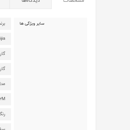
مشخصات
دیدگاه‌ها
برند
سایر ویژگی ها
ijia
گار
گار
مدل
2M
رنگ
سف