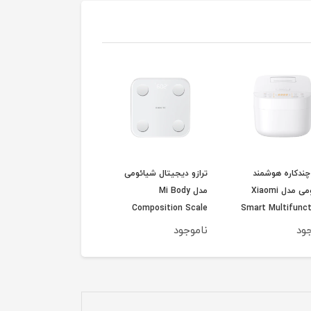
چندکاره هوشمند
ترازو دیجیتال شیائومی
مخلوط کن هوشمند
شیائومی مدل Xiaomi
مدل Mi Body
شیائومی iaomi Smart
Blender MPBJ001ACM-
Composition Scale
Smart Multifunct
Rice Cooker MFB1
S400 MJTZC01YM ورژن
1A اورجینال گلوبال
ود
ناموجود
ناموجود
گلوبال پک جدید