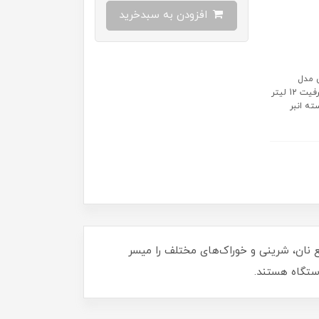
افزودن به سبدخرید
زیکی مدل
MKX02M رنگ سفید ابعاد 332 در 277 در 232 میلی‌متر توان 1300 وات ظرفیت 12 لیتر
اخل بسته انبر
ن امکان پخت سریع نان، شرینی و خوراک‌های مختلف را میسر