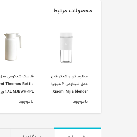
محصولات مرتبط
سک هوشمند همراه
مخلوط کن و شیکر قابل
فلاسک شیائومی مدل
شیائومی 2 مدل Xiaomi
حمل شیائومی 2 میجیا
mi Thermos Bottle
Mijia Smart Porta
Xiaomi Mijia blender
L MJBWH01PL
Electric Cu
model MJZZB02PL
گلوبال اصلی
وجود
ناموجود
ناموجود
MJDRB0