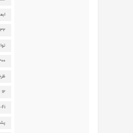
ابعا
332 در 277 در 232
توا
1300 و
ظر
12 لیتر
-Fi
پشتیبانی