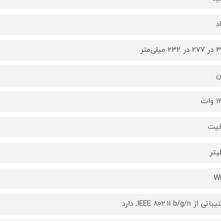
د
 میلی‌متر
ن
ات
فیت
Wi
 از IEEE 802.11 b/g/n, دارد