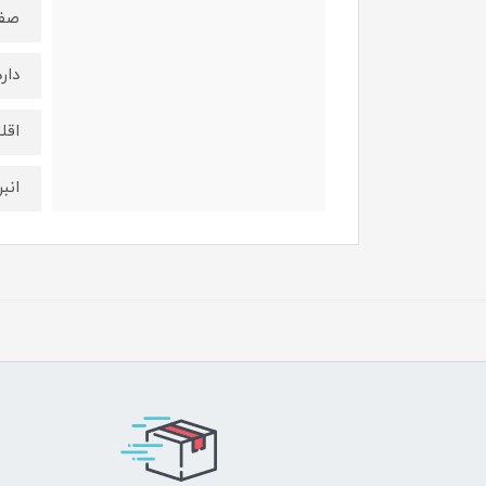
صف
دارد
اقل
انب