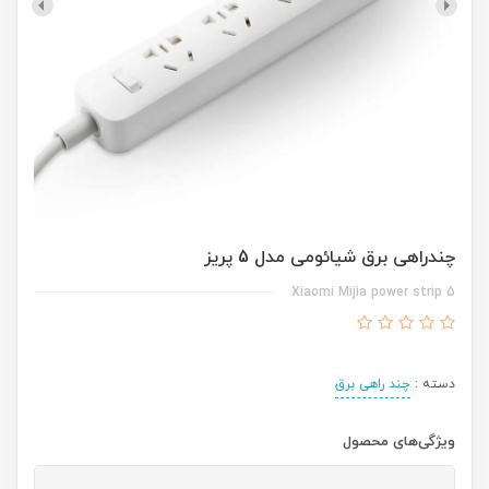
چندراهی برق شیائومی مدل 5 پریز
Xiaomi Mijia power strip 5
دسته :
چند راهی برق
ویژگی‌های محصول