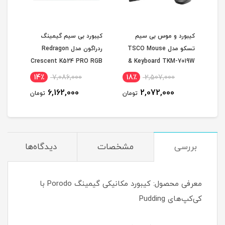
کیبورد و موس بی سیم
کیبورد بی سیم گیمینگ
کیبو
تسکو مدل TSCO Mouse
ردراگون مدل Redragon
ردرا
K551
Crescent K524 PRO RGB
& Keyboard TKM-7019W
ard
Wireless Gaming
14٪
7,086,000
18٪
2,507,000
2
Keyboard
6,162,000
2,072,000
مان
تومان
تومان
بررسی
مشخصات
دیدگاه‌ها
معرفی محصول: کیبورد مکانیکی گیمینگ Porodo با
کی‌کپ‌های Pudding