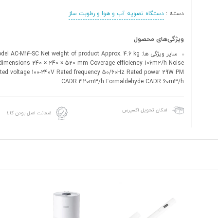
دسته :
دستگاه تصویه آب و هوا و رطوبت ساز
ویژگی‌های محصول
سایر ویژگی ها:  AC-M14-SC Net weight of product Approx. 4.6 kg
dimensions 240 × 240 × 520 mm Coverage efficiency 106m2/h Noise
ted voltage 100-240V Rated frequency 50/60Hz Rated power 29W PM
CADR 320m3/h Formaldehyde CADR 60m3/h
امکان تحویل اکسپرس
ضمانت اصل بودن کالا