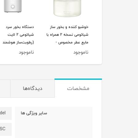
بو کننده و بخور ساز
خوشبو کننده و بخور ساز
دستگاه بخور سرد
مند شیائومی همراه با
شیائومی نسخه 2 همراه با
شیائومی 2 لایت
ع عطر مخصوص -
مایع عطر مخصوص -
(رطوبت‌ساز هوشمند
Xiaomi Mijia Sm
Xiaomi Mijia Automatic
شیائومی) مدل omi
وجود
ناموجود
ناموجود
t Humidifier 2 Lite
Fragrance Diffuser 2
Fragrance Diffu
MJXFJ03
MJXFJ02XW
MJJSQ06DY پک گل
اصلی
مشخصات
دیدگاه‌ها
del
سایر ویژگی ها
-SC