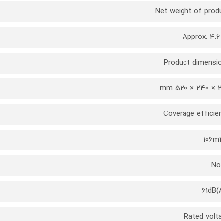
Net weight of prod
Approx. 4.6
Product dimensi
240 ×
Coverage efficie
106m
No
Rated volt