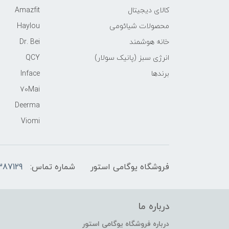
کالای دیجیتال
Amazfit
محصولات شیائومی
Haylou
خانه هوشمند
Dr. Bei
انرژی سبز (پانیک سولار)
QCY
برندها
Inface
70Mai
Deerma
Viomi
فروشگاه یوگامی استور
شماره تماس:
387129
درباره ما
درباره فروشگاه یوگامی استور