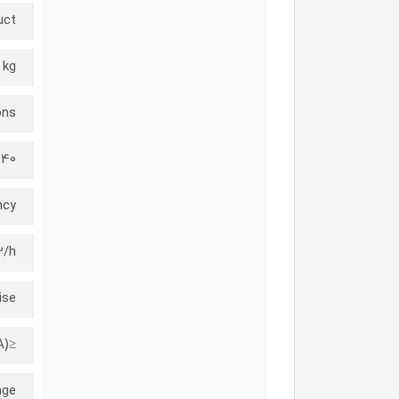
uct
 kg
ons
 240 × 520 mm
ncy
2/h
ise
≤61dB(A)
age