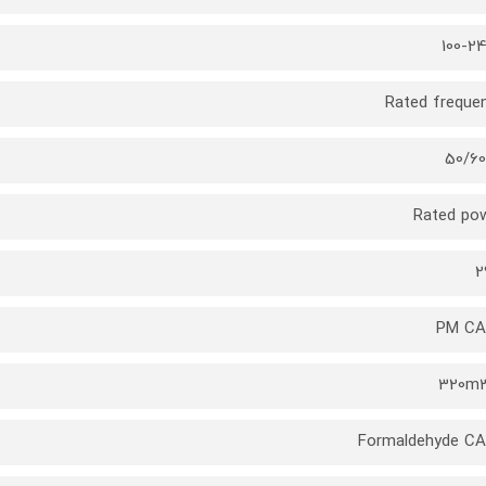
100-2
Rated freque
50/6
Rated po
2
PM CA
320m
Formaldehyde C