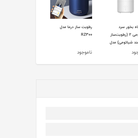
ه بخور سرد
رطوبت ساز درما مدل
رطوبت ساز درما مدل
شیائومی 2 (رطوبت‌ساز
RZ300
F850S
د شیائومی) مدل
Xiaomi 
ود
ناموجود
ناموجود
Humidif
MJJSQ