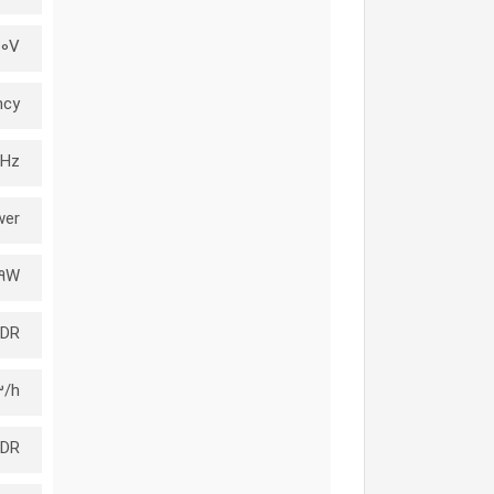
40V
ncy
0Hz
wer
9W
DR
3/h
ADR