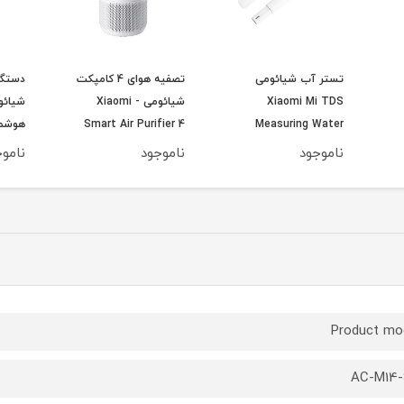
تستر آب شیائومی
تصفیه هوای 4 کامپکت
دستگا
Xiaomi Mi TDS
شیائومی - Xiaomi
Measuring Water
Smart Air Purifier 4
هوشمن
Xia
Quality Tester
Compact ورژن گلوبال
Smart
ناموجود
ناموجود
ناموج
Smar
ارسال فوری
ier 2
وبال
05DY
Product mo
AC-M14