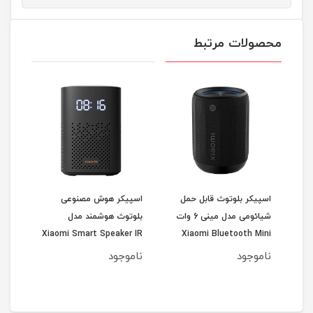
محصولات مرتبط
ی
اسپیکر بلوتوث قابل حمل
اسپیکر هوش مصنوعی
اسپی
شیائومی مدل مینی 6 وات
بلوتوث هوشمند مدل
-DB
Xiaomi Smart Speaker IR
Xiaomi Bluetooth Mini
P
Speaker ASM01G پک
Control L05G Global
ناموجود
ناموجود
نام
1
گلوبال اورجینال
اورج
مان