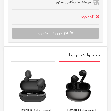
فروشنده: یوگامی استور
ناموجود
افزودن به سبدخرید
محصولات مرتبط
ایرفون مدل Haylou X1
ایرفون مدل Haylou GT1