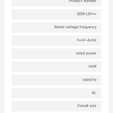
Product number
DEM-LD300
Rated voltage/frequency
200V~50Hz
rated power
25W
capacity
5L
Overall size