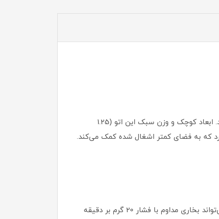
اتو بخار Deerma DEM-GT10W با طراحی مینیمال و جمع‌وجور خود، یک انتخاب ایده‌آل برای خانه و سفر محسوب می‌شود. ابعاد کوچک و وزن سبک این اتو (1.25
دارد که به فضای کمتر اشغال شده کمک می‌کند.
این اتو با توان 1600 وات، عملکردی قدرتمند و سریع ارائه می‌دهد. مدت‌زمان آماده‌سازی بخار کمتر از 25 ثانیه بوده و می‌تواند بخاری مداوم با فشار 20 گرم بر دقیقه