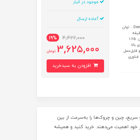
موجود در انبار
آماده ارسال
سایر ویژگی ها: مشخصات فنی خلاصه اتو بخار درما مدل Deerma DEM-GT10... توان
شار بخار: 20 گرم بر دقیقه
19%
4,422,000
مدت‌زمان آماده‌سازی: کمتر از 25 ثانیه ابعاد: 150 × 120 × 250 میلی‌متر وزن: 1.25
ای بالا
3,625,000
 قابل‌حمل
تومان
فناوری
افزودن به سبدخرید
رت بخار قوی و سریع، چین و چروک‌ها را به‌سرعت از بین
هر خود اهمیت می‌دهند. خرید کنید و همیشه