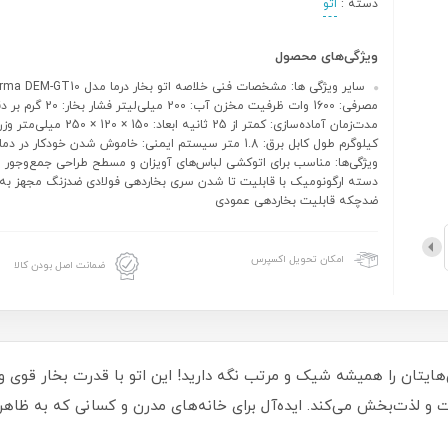
دسته :
اتو
ویژگی‌های محصول
مصرفی: 1600 وات ظرفیت مخزن آب: 200 میلی‌لیتر ف
کیلوگرم طول کابل برق: 1.8 متر سیستم ایمنی: خاموش شدن خودکار در دم
ویژگی‌ها: مناسب برای اتوکشی لباس‌های آویزان و مسطح طراحی جمع‌وجور و
دسته ارگونومیک با قابلیت تا شدن سری بخاردهی فولادی ضدزنگ مجهز به 
ضدچکه قابلیت بخاردهی عمودی
امکان تحویل اکسپرس
ضمانت اصل بودن کالا
خار درما مدل Deerma DEM-GT10W، لباس‌هایتان را همیشه شیک و مرتب نگه دارید! این اتو با قد
حت و لذت‌بخش می‌کند. ایده‌آل برای خانه‌های مدرن و کسانی که به ظا