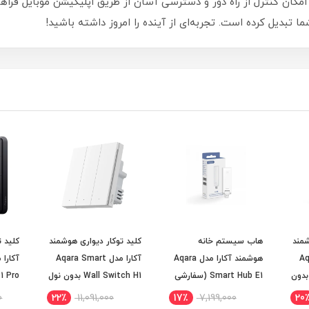
حتی را به خانه شما می‌آورد. با فناوری Zigbee، امکان کنترل از راه دور و دسترسی آسان از طریق ا
ما تبدیل کرده است. تجربه‌ای از آینده را امروز داشته باشید!
شمند
هاب سیستم خانه
کلید توکار دیواری هوشمند
کلید ت
Aqar
هوشمند آکارا مدل Aqara
آکارا مدل Aqara Smart
Wall Switch H1  بدون
Smart Hub E1 (سفارشی
Wall Switch H1 بدون نول
1 Pro
25 روز کاری)
(سفارشی 25 روز کاری)
(سفارشی 25 ر
0
22٪
11,091,000
17٪
7,199,000
20