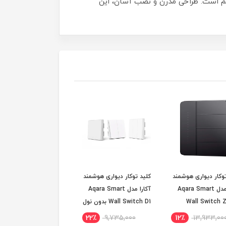
پلیکیشن موبایل فراهم است. طراحی مدرن و نصب آسان، این
وکار دیواری هوشمند
کلید توکار دیواری هوشمند
موتور هوشمند پرده آکارا
آکارا مدل Aqara Smart
آکارا مدل Aqara Smart
مدل Aqara Smart
Wall Switch Z
Wall Switch D1 بدون نول
Curtain Controller
وز کاری)
(سفارشی 25 روز کاری)
Zigbee
10٪
26,116,000
22٪
9,735,000
12٪
13,933,00