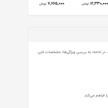
23,528,000
7,665,000
12,330,00
تومان
تومان
توم
ای هوشمند است. در ادامه، به بررسی ویژگی‌ها، مشخصات فنی