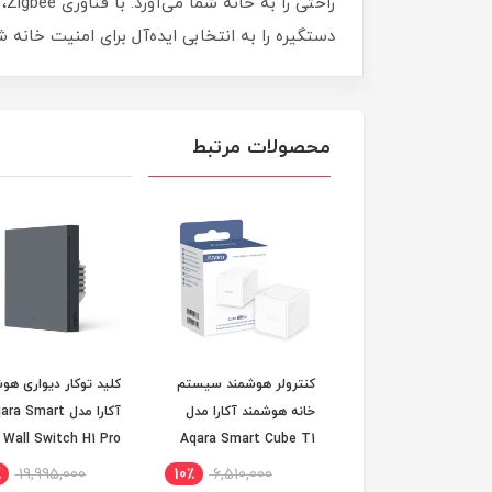
را
دستگیره را به انتخابی ایده‌آل برای امنیت خانه ش
محصولات مرتبط
رولر هوشمند سیستم
کنترولر هوشمند سیستم
کلید توکار دیواری هو
ه هوشمند آکارا مدل
خانه هوشمند آکارا مدل
آکارا مدل a Smart
Aqara Smart C
Aqara Smart Cube T1
Pro
 25 روز کاری)
Pro (سفارشی 25 روز
نول (سفارشی 25 روز
٪
19,995,000
10٪
6,510,000
15٪
5,458,000