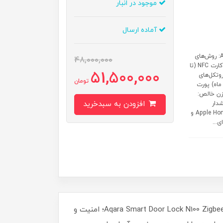
موجود در انبار
آماده ارسال
سایر ویژگی ها: مشخصات فنی قفل هوشمند Aqara N100 Zigbee Edition: روش‌های
48,000,000
باز کردن قفل: اثر انگشت (سرعت تشخیص: 0.3 ثانیه) رمز عبور (تا 50 رمز) کارت NFC (تا
51,500,000
A) کلید مکانیکی پروتکل‌های
تومان
رتباطی: Zigbee 3.0 بلوتوث 5.0 منبع تغذیه: 8 باتری AA (عمر مفید تا 18 ماه) پورت
 380.9 × 76.9 × 25 میلی‌متر وزن خالص:
افزودن به سبدخرید
شدار
تلاش‌های ناموفق قابلیت رمز ضد نگاه (ورود اعداد تصادفی) سازگاری با Apple HomeKit و
ی...
دستگیره هوشمند آکارا مدل Aqara Smart Door Lock N100 Zigbee Edition؛ امنیت و