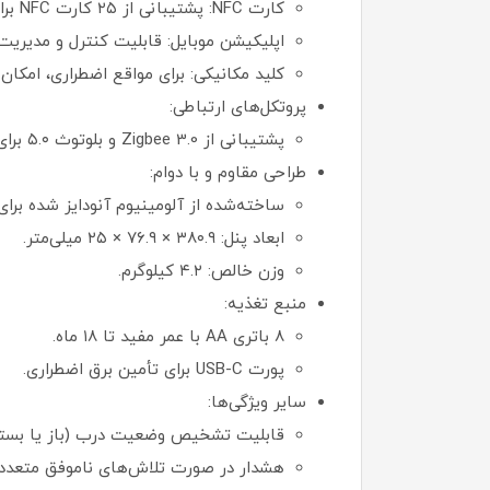
کارت NFC: پشتیبانی از ۲۵ کارت NFC برای دسترسی آسان.
اپلیکیشن موبایل: قابلیت کنترل و مدیریت از طریق اپلیکیش
کلید مکانیکی: برای مواقع اضطراری، امکان 
پروتکل‌های ارتباطی:
پشتیبانی از Zigbee 3.0 و بلوتوث ۵.۰ برای اتصال پایدار و یکپارچه با سایر دستگاه‌های خانه هوشمند.
طراحی مقاوم و با دوام:
ساخته‌شده از آلومینیوم آنودایز شده برای 
ابعاد پنل: ۳۸۰.۹ × ۷۶.۹ × ۲۵ میلی‌متر.
وزن خالص: ۴.۲ کیلوگرم.
منبع تغذیه:
۸ باتری AA با عمر مفید تا ۱۸ ماه.
پورت USB-C برای تأمین برق اضطراری.
سایر ویژگی‌ها:
قابلیت تشخیص وضعیت درب (باز یا بسته
هشدار در صورت تلاش‌های ناموفق متعدد ب