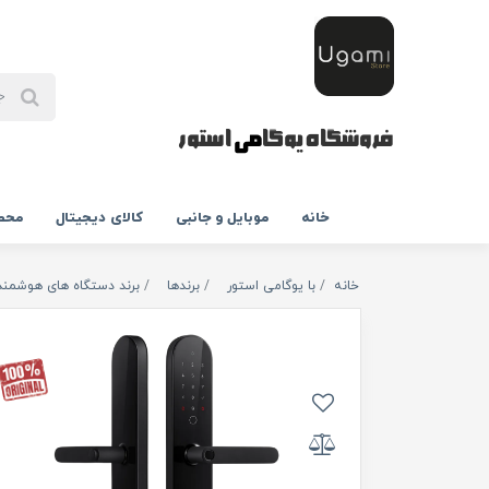
فروشگاه یوگا
می
استور
خانه
موبایل و جانبی
کالای دیجیتال
محص
خانه
با یوگامی استور
برندها
برند دستگاه های هوشمند 