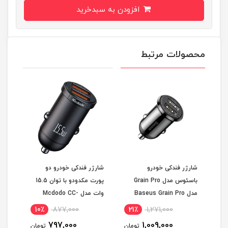
افزودن به سبدخرید
محصولات مرتبط
شارژر فندکی خودرو
شارژر فندکی خودرو دو
شارژ
 52 وات
باسئوس مدل Grain Pro
پورت مکدودو با توان 15.5
مدل Baseus Grain Pro
وات مدل Mcdodo CC-
Fast
2950 Dual USB-A 15.5W
Car Charger (Dual USB
Ch
10٪
877,000
21٪
1,271,000
1
rger
Output Car Charger
4.8A ) CCXML-U
797,000
1,009,000
مان
تومان
تومان