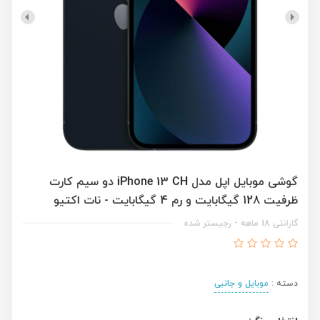
گوشی موبایل اپل مدل iPhone 13 CH دو سیم‌ کارت
ظرفیت 128 گیگابایت و رم 4 گیگابایت - نات اکتیو
گارانتی 18 ماهه - رجیستر شده
دسته :
موبایل و جانبی