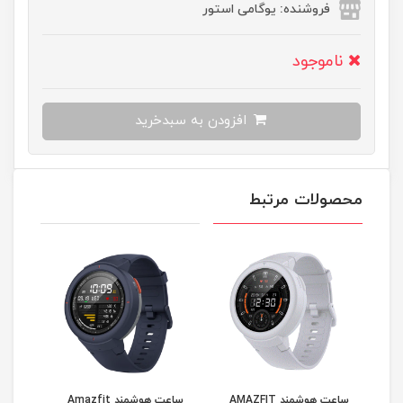
فروشنده: یوگامی استور
ناموجود
افزودن به سبدخرید
محصولات مرتبط
ساعت هوشمند AMAZFIT
ساعت هوشمند Amazfit
ساعت ه