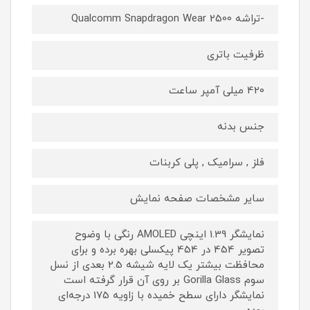
-تراشه Qualcomm Snapdragon Wear 2500
ظرفیت باتری
420 میلی آمپر ساعت
جنس بدنه
فلز , سرامیک , پلی کربنات
سایر مشخصات صفحه نمایش
نمایشگر 1.39 اینچی AMOLED رنگی با وضوح
تصویر 454 در 454 پیکسلی بهره برده و برای
محافظت بیشتر یک لایه شیشه 2.5 بعدی از نسل
سوم Gorilla Glass بر روی آن قرار گرفته است
نمایشگر دارای سطح خمیده با زاویه 175 درجه‌ای