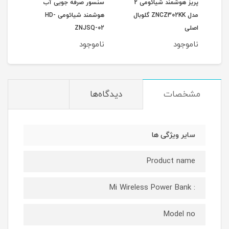
می Xiaomi
پریز هوشمند شیائومی 2
سنسور صرفه جویی آب
خوشب
Mi 
مدل ZNCZ302KK گلوبال
هوشمند شیائومی HD-
شیائومی
اصلی
ZNJSQ-02
ناموجود
ناموجود
نام
مشخصات
دیدگاه‌ها
سایر ویژگی ها
Product name
: Mi Wireless Power Bank
Model no