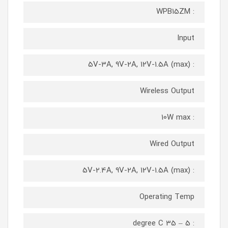
: WPB15ZM
Input
: 5V-3A, 9V-2A, 12V-1.5A (max)
Wireless Output
: 10W max
Wired Output
: 5V-2.4A, 9V-2A, 12V-1.5A (max)
Operating Temp
: 5 – 35 degree C